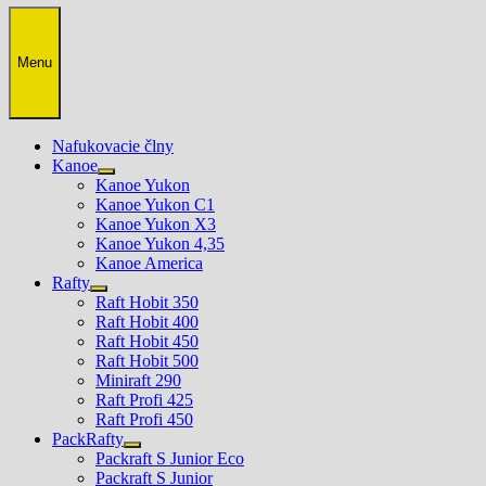
Menu
Nafukovacie člny
Kanoe
Show
Kanoe Yukon
sub
Kanoe Yukon C1
menu
Kanoe Yukon X3
Kanoe Yukon 4,35
Kanoe America
Rafty
Show
Raft Hobit 350
sub
Raft Hobit 400
menu
Raft Hobit 450
Raft Hobit 500
Miniraft 290
Raft Profi 425
Raft Profi 450
PackRafty
Show
Packraft S Junior Eco
sub
Packraft S Junior
menu