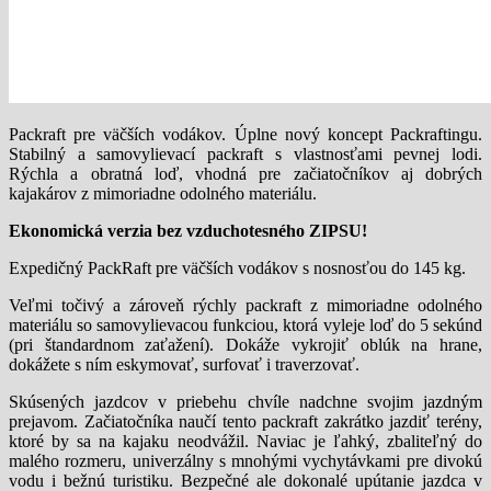
Packraft pre väčších vodákov. Úplne nový koncept Packraftingu.
Stabilný a samovylievací packraft s vlastnosťami pevnej lodi.
Rýchla a obratná loď, vhodná pre začiatočníkov aj dobrých
kajakárov z mimoriadne odolného materiálu.
Ekonomická verzia bez vzduchotesného ZIPSU!
Expedičný PackRaft pre väčších vodákov s nosnosťou do 145 kg.
Veľmi točivý a zároveň rýchly packraft z mimoriadne odolného
materiálu so samovylievacou funkciou, ktorá vyleje loď do 5 sekúnd
(pri štandardnom zaťažení). Dokáže vykrojiť oblúk na hrane,
dokážete s ním eskymovať, surfovať i traverzovať.
Skúsených jazdcov v priebehu chvíle nadchne svojim jazdným
prejavom. Začiatočníka naučí tento packraft zakrátko jazdiť terény,
ktoré by sa na kajaku neodvážil. Naviac je ľahký, zbaliteľný do
malého rozmeru, univerzálny s mnohými vychytávkami pre divokú
vodu i bežnú turistiku. Bezpečné ale dokonalé upútanie jazdca v