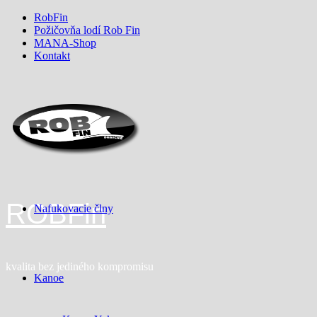
Skip
RobFin
to
Požičovňa lodí Rob Fin
content
MANA-Shop
Kontakt
ROBFin
Nafukovacie člny
kvalita bez jediného kompromisu
Kanoe