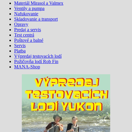
Materiál Mirasol a Valmex
Ventily a pumpa
Nafukovanie
Skladovanie a transport
Opravy
Predaj a servis
Test centrá
Poštové a balné
Servis
Platba
Výpredaj testovacích lodí
Požičovňa lodí Rob Fin
MANA-Shop