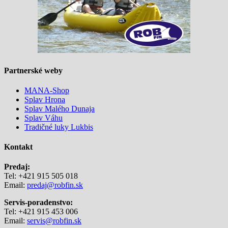
Partnerské weby
MANA-Shop
Splav Hrona
Splav Malého Dunaja
Splav Váhu
Tradičné luky Lukbis
Kontakt
Predaj:
Tel: +421 915 505 018
Email:
predaj@robfin.sk
Servis-poradenstvo:
Tel: +421 915 453 006
Email:
servis@robfin.sk