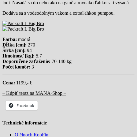
lodi. Nasadá sa do neho ako na gauč a rovnako ľahko sa i vysadá.
Dodáva sa s vodeodolným vakom a extraľahkou pumpou.
Farba:
modrá
Dĺžka [cm]:
270
Šírka [cm]:
94
Hmotnosť [kg]:
5,7
Doporučené zaťaženie:
70-140 kg
Počet komôr:
3
Cena:
1199
,- €
– Kúpiť teraz na MANA-Shop –
Facebook
Technické informácie
O člnoch RobFin